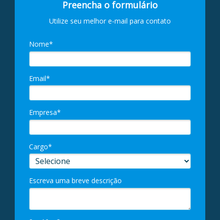
Preencha o formulário
Utilize seu melhor e-mail para contato
Nome*
Email*
Empresa*
Cargo*
Escreva uma breve descrição